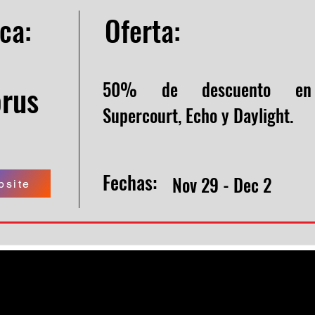
ca:
Oferta:
50% de descuento en 
rus
Supercourt, Echo y Daylight.
Fechas:
Nov 29 - Dec 2
bsite
Pickleball Boricua
Derechos reservados 2025 (C) Pickleball Elite LLC
Privacy Policy