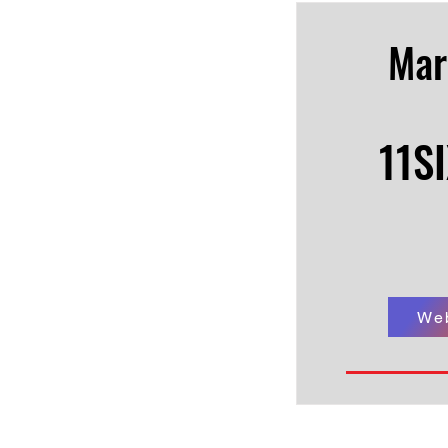
Mar
11S
We