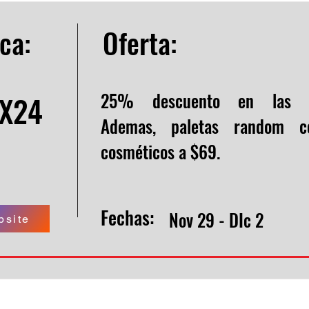
ca:
Oferta:
25% descuento en las M
IX24
Ademas, paletas random c
cosméticos a $69.
Fechas:
Nov 29 - DIc 2
bsite