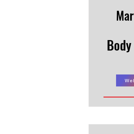
Mar
Body 
We