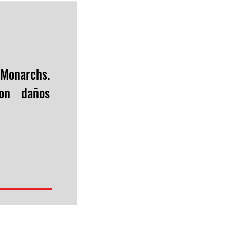
onarchs.
on daños