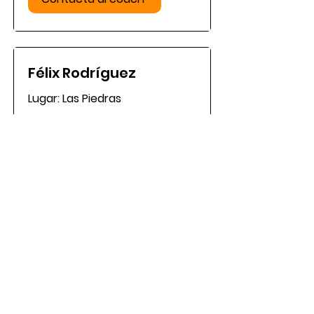
Félix Rodríguez
Lugar: Las Piedras
Contacto:
787.568.3316
Horario: Lunes a Viernes de 4
pm y 5 pm. sábado y domingo
de 7 a 10 am
Certificación: IPTPA
Contacta al coach