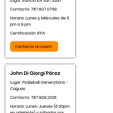
Lugar: Edificio ILA San Juan
Contacto:
787.607.0759
Horario: Lunes y Miércoles de 5
pm a 9 pm
Certificación: IFPA
Contacta al coach
John Di Giorgi Pérez
Lugar: Pickleball Generations -
Caguas
Contacto:
787.909.2326
Horario: Lunes-Jueves (6:30pm
en adelante) y sábados por