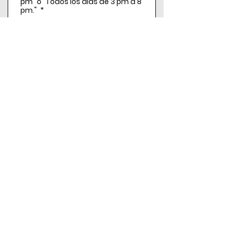
pm" o "Todos los días de 3 pm a 8
pm."
*
Link de la canchas según Google
o Apple Maps
Enlace a página web, facebook o
instagram
Submit
Pickleball Boricua
Derechos reservados 2025 (C)